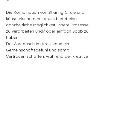
Die Kombination von Sharing Circle und 
künstlerischem Ausdruck bietet eine 
ganzheitliche Möglichkeit, innere Prozesse 
zu verarbeiten und/ oder einfach Spaß zu 
haben.
Der Austausch im Kreis kann ein 
Gemeinschaftsgefühl und somit 
Vertrauen schaffen, während der kreative 
Ausdruck eine tiefe Verbindung zu sich 
selbst ermöglicht.
Es soll dich ermutigen, dich im ganzen 
Sein anzunehmen, mit allen Anteilen, die 
in dir sind und durch das künstlerischen 
Austoben ein Tool zu haben die Innenwelt 
auszudrücken.
Freue mich auf dich, wenn du dich 
angesprochen fühlst, du Liebe.
In Liebe, 