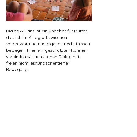
Dialog & Tanz ist ein Angebot für Mütter, 
die sich im Alltag oft zwischen 
Verantwortung und eigenen Bedürfnissen 
bewegen. In einem geschützten Rahmen 
verbinden wir achtsamen Dialog mit 
freier, nicht leistungsorientierter 
Bewegung.
Im 
Dialogkreis
 nehmen wir uns Zeit, um 
Gedanken und Gefühle auszusprechen, 
einander zuzuhören und neue 
Perspektiven zu öffnen, ohne Bewertung 
und ohne Druck.
Im 
Tanz
 wird das Erlebte im Körper 
integriert. Bewegung unterstützt dabei, 
Klarheit zu gewinnen und wieder bei sich 
anzukommen.